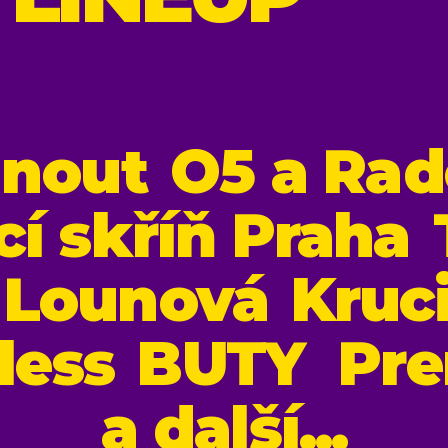
nout
O5 a Ra
cí skříň Praha
 Lounová
Kruc
less
BUTY
Pre
a další...