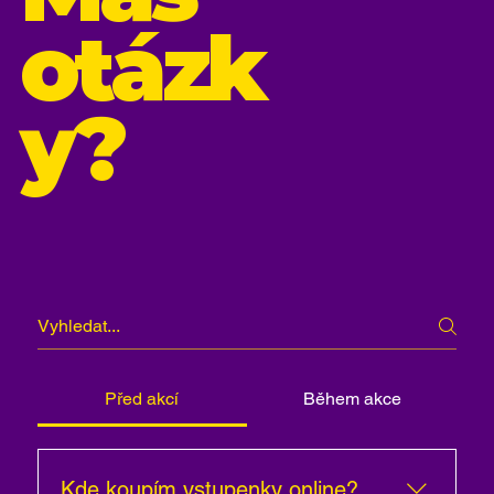
otázk
y?
Před akcí
Během akce
Kde koupím vstupenky online?