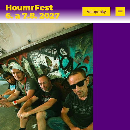
HoumrFest
Vstupenky
6. a 7.8. 2027