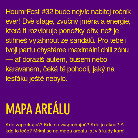
HoumrFest #32 bude nejvíc nabitej ročník
ever! Dvě stage, zvučný jména a energie,
která ti rozvibruje ponožky dřív, než je
stihneš vytáhnout ze sandálů. Pro tebe i
tvoji partu chystáme maximální chill zónu
— ať dorazíš autem, busem nebo
karavanem, čeká tě pohodlí, jaký na
fesťáku ještě nebylo.
MAPA AREÁLU
Kde zaparkuješ? Kde se vysprchuješ? Kde je akce? A
kde to teče? Mrkni se na mapu areálu, ať víš kudy kam!