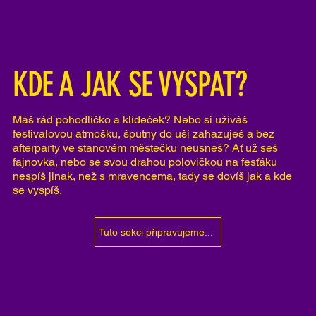
KDE A JAK SE VYSPAT?
Máš rád pohodlíčko a klídeček? Nebo si užíváš
festivalovou atmošku, šputny do uší zahazuješ a bez
afterparty ve stanovém městečku neusneš? Ať už seš
fajnovka, nebo se svou drahou polovičkou na fesťáku
nespíš jinak, než s mravencema, tady se dovíš jak a kde
se vyspíš.
Tuto sekci připravujeme...